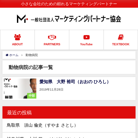
小さな会社のための頼れるマーケティングパートナー
ABOUT
PARTNERS
YouTube
TEXTBOOK
ホーム
動物病院
動物病院の記事一覧
愛知県 大野 裕司（おおの ひろし）
2019年11月28日
中部
最近の投稿
鳥取県 須山 倫史（すやま さとし）