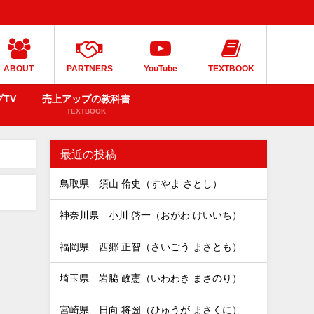
ABOUT
PARTNERS
YouTube
TEXTBOOK
TV
売上アップの教科書
TEXTBOOK
最近の投稿
鳥取県 須山 倫史（すやま さとし）
神奈川県 小川 啓一（おがわ けいいち）
福岡県 西郷 正智（さいごう まさとも）
埼玉県 岩脇 政憲（いわわき まさのり）
宮崎県 日向 将圀（ひゅうが まさくに）