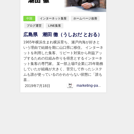
中国
インターネット集客
ホームページ改善
ブログ運営
LINE集客
広島県 潮田 徹（うしおだ とおる）
1965年横浜生まれ横浜育ち、瀬戸内海が好きと
いう理由で結婚を期に山口県に移住。 インターネ
ットを利用した集客、リピート対策から利益アッ
プするための仕組み作りを得意とするインターネ
ット集客の専門家。 某一部上場IT企業に25年勤務
していたが組織が大きく、苦労して作ったシステ
ムも誰が使っているのかわからない状態に「誰も
喜...
marketing-partner
2019年7月18日