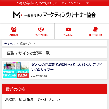
小さな会社のための頼れるマーケティングパートナー
ABOUT
PARTNERS
YouTube
TEXTBOOK
ホーム
広告デザイン
広告デザインの記事一覧
ダメなの!?広告で絶対やってはいけないデザイ
ンの3大タブー
新規獲得
2019年8月3日
最近の投稿
鳥取県 須山 倫史（すやま さとし）