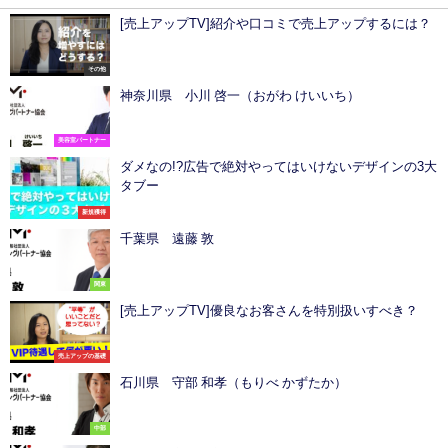
[売上アップTV]紹介や口コミで売上アップするには？
その他
神奈川県 小川 啓一（おがわ けいいち）
美容室パートナー
ダメなの!?広告で絶対やってはいけないデザインの3大
タブー
新規獲得
千葉県 遠藤 敦
関東
[売上アップTV]優良なお客さんを特別扱いすべき？
売上アップの基礎
石川県 守部 和孝（もりべ かずたか）
中部