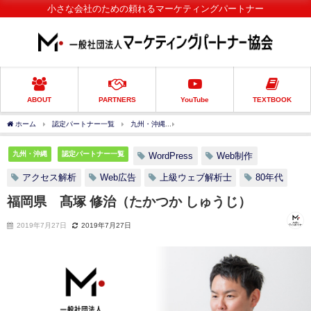
小さな会社のための頼れるマーケティングパートナー
ABOUT
PARTNERS
YouTube
TEXTBOOK
ホーム
認定パートナー一覧
九州・沖縄
福岡県 髙塚 修治（たかつか しゅうじ）
九州・沖縄
認定パートナー一覧
WordPress
Web制作
アクセス解析
Web広告
上級ウェブ解析士
80年代
福岡県 髙塚 修治（たかつか しゅうじ）
2019年7月27日
2019年7月27日