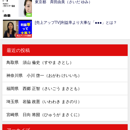
東京都 斉田由美（さいだ ゆみ）
関東
[売上アップTV]利益率より大事な「●●●」とは？
売上アップの基礎
最近の投稿
鳥取県 須山 倫史（すやま さとし）
神奈川県 小川 啓一（おがわ けいいち）
福岡県 西郷 正智（さいごう まさとも）
埼玉県 岩脇 政憲（いわわき まさのり）
宮崎県 日向 将圀（ひゅうが まさくに）