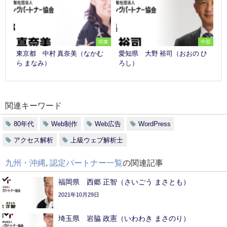
関東
中部
東京都 中村 真奈美（なかむ
愛知県 大野 裕司（おおの ひ
ら まなみ）
ろし）
関連キーワード
80年代
Web制作
Web広告
WordPress
アクセス解析
上級ウェブ解析士
九州・沖縄
,
認定パートナー一覧
の関連記事
福岡県 西郷 正智（さいごう まさとも）
2021年10月29日
埼玉県 岩脇 政憲（いわわき まさのり）