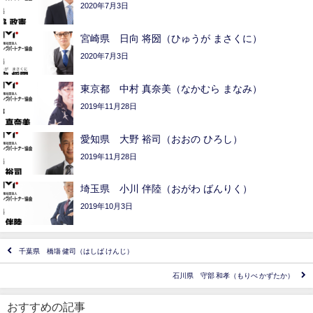
2020年7月3日
宮崎県 日向 将圀（ひゅうが まさくに）
2020年7月3日
東京都 中村 真奈美（なかむら まなみ）
2019年11月28日
愛知県 大野 裕司（おおの ひろし）
2019年11月28日
埼玉県 小川 伴陸（おがわ ばんりく）
2019年10月3日
千葉県 橋塲 健司（はしば けんじ）
石川県 守部 和孝（もりべ かずたか）
おすすめの記事