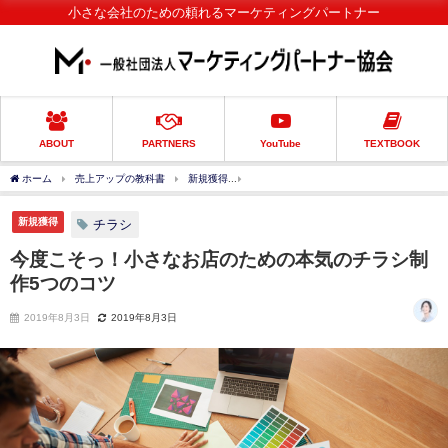
小さな会社のための頼れるマーケティングパートナー
ABOUT
PARTNERS
YouTube
TEXTBOOK
ホーム
売上アップの教科書
新規獲得
今度こそっ！小さなお店のための本気のチ
新規獲得
チラシ
今度こそっ！小さなお店のための本気のチラシ制
作5つのコツ
2019年8月3日
2019年8月3日